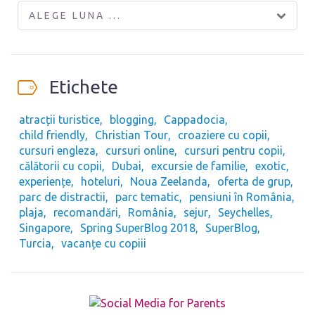
ALEGE LUNA ...
Etichete
atracții turistice
blogging
Cappadocia
child friendly
Christian Tour
croaziere cu copii
cursuri engleza
cursuri online
cursuri pentru copii
călătorii cu copii
Dubai
excursie de familie
exotic
experiențe
hoteluri
Noua Zeelanda
oferta de grup
parc de distractii
parc tematic
pensiuni în România
plaja
recomandări
România
sejur
Seychelles
Singapore
Spring SuperBlog 2018
SuperBlog
Turcia
vacanțe cu copiii