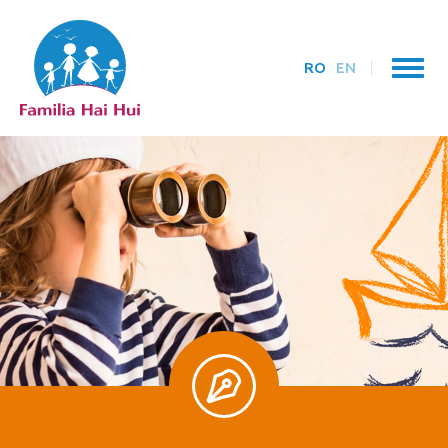
RO
EN