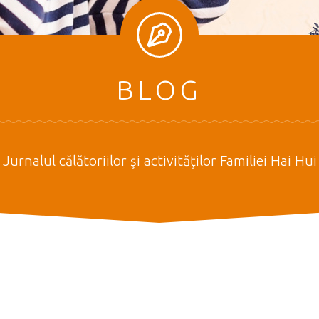
BLOG
Jurnalul călătoriilor şi activităţilor Familiei Hai Hui