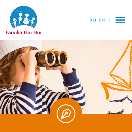
RO
EN