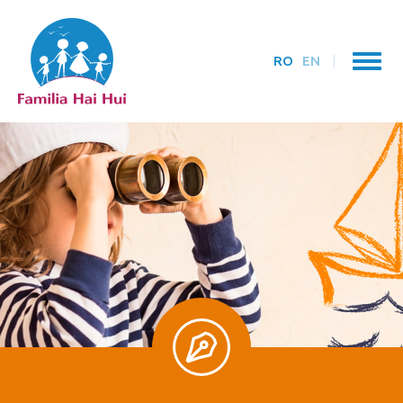
RO
EN