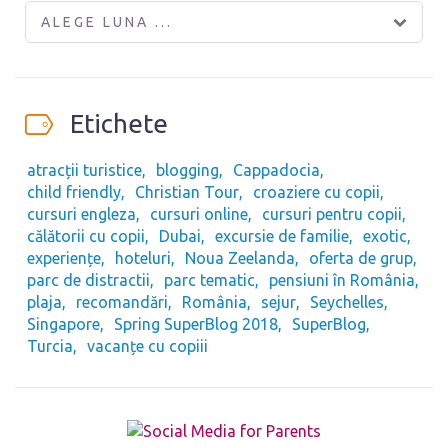
ALEGE LUNA ...
Etichete
atracții turistice
blogging
Cappadocia
child friendly
Christian Tour
croaziere cu copii
cursuri engleza
cursuri online
cursuri pentru copii
călătorii cu copii
Dubai
excursie de familie
exotic
experiențe
hoteluri
Noua Zeelanda
oferta de grup
parc de distractii
parc tematic
pensiuni în România
plaja
recomandări
România
sejur
Seychelles
Singapore
Spring SuperBlog 2018
SuperBlog
Turcia
vacanțe cu copiii