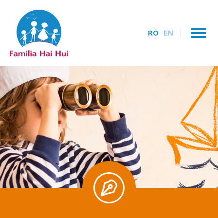
RO
EN