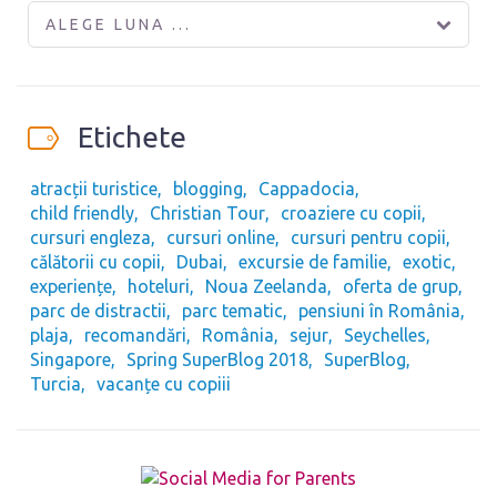
ALEGE LUNA ...
Etichete
atracții turistice
blogging
Cappadocia
child friendly
Christian Tour
croaziere cu copii
cursuri engleza
cursuri online
cursuri pentru copii
călătorii cu copii
Dubai
excursie de familie
exotic
experiențe
hoteluri
Noua Zeelanda
oferta de grup
parc de distractii
parc tematic
pensiuni în România
plaja
recomandări
România
sejur
Seychelles
Singapore
Spring SuperBlog 2018
SuperBlog
Turcia
vacanțe cu copiii