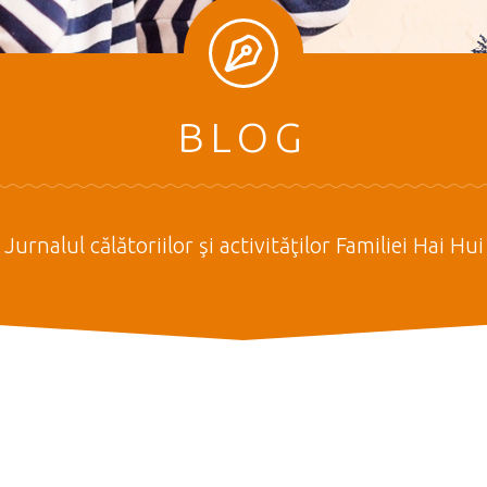
BLOG
Jurnalul călătoriilor şi activităţilor Familiei Hai Hui