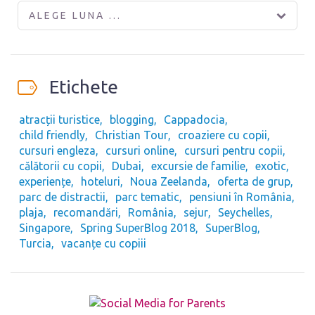
ALEGE LUNA ...
Etichete
atracții turistice
blogging
Cappadocia
child friendly
Christian Tour
croaziere cu copii
cursuri engleza
cursuri online
cursuri pentru copii
călătorii cu copii
Dubai
excursie de familie
exotic
experiențe
hoteluri
Noua Zeelanda
oferta de grup
parc de distractii
parc tematic
pensiuni în România
plaja
recomandări
România
sejur
Seychelles
Singapore
Spring SuperBlog 2018
SuperBlog
Turcia
vacanțe cu copiii