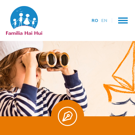
RO
EN