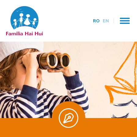
RO
EN