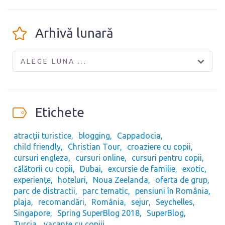
Arhivă lunară
ALEGE LUNA ...
Etichete
atracții turistice
blogging
Cappadocia
child friendly
Christian Tour
croaziere cu copii
cursuri engleza
cursuri online
cursuri pentru copii
călătorii cu copii
Dubai
excursie de familie
exotic
experiențe
hoteluri
Noua Zeelanda
oferta de grup
parc de distractii
parc tematic
pensiuni în România
plaja
recomandări
România
sejur
Seychelles
Singapore
Spring SuperBlog 2018
SuperBlog
Turcia
vacanțe cu copiii