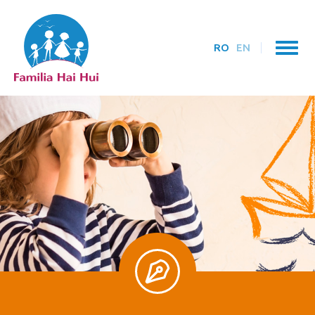
RO
EN