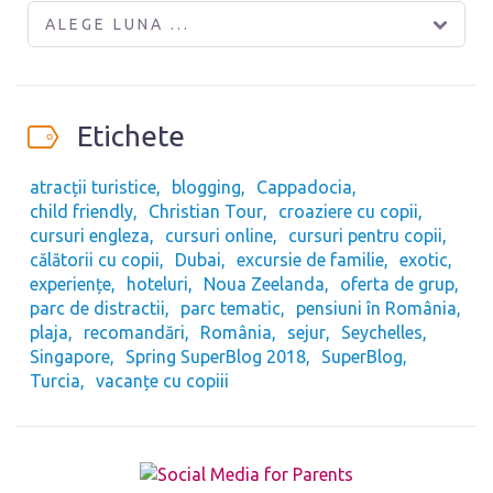
ALEGE LUNA ...
Etichete
atracții turistice
blogging
Cappadocia
child friendly
Christian Tour
croaziere cu copii
cursuri engleza
cursuri online
cursuri pentru copii
călătorii cu copii
Dubai
excursie de familie
exotic
experiențe
hoteluri
Noua Zeelanda
oferta de grup
parc de distractii
parc tematic
pensiuni în România
plaja
recomandări
România
sejur
Seychelles
Singapore
Spring SuperBlog 2018
SuperBlog
Turcia
vacanțe cu copiii