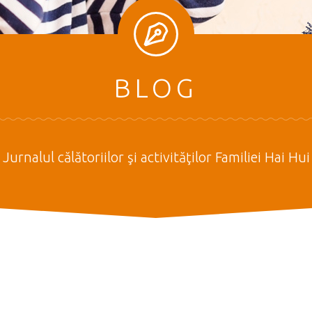
BLOG
Jurnalul călătoriilor şi activităţilor Familiei Hai Hui