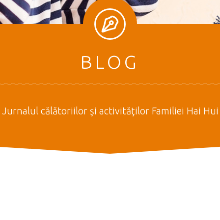
BLOG
Jurnalul călătoriilor şi activităţilor Familiei Hai Hui