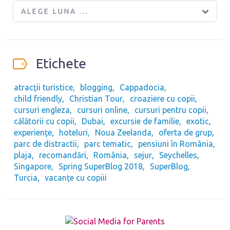
ALEGE LUNA ...
Etichete
atracții turistice
blogging
Cappadocia
child friendly
Christian Tour
croaziere cu copii
cursuri engleza
cursuri online
cursuri pentru copii
călătorii cu copii
Dubai
excursie de familie
exotic
experiențe
hoteluri
Noua Zeelanda
oferta de grup
parc de distractii
parc tematic
pensiuni în România
plaja
recomandări
România
sejur
Seychelles
Singapore
Spring SuperBlog 2018
SuperBlog
Turcia
vacanțe cu copiii