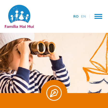
RO
EN