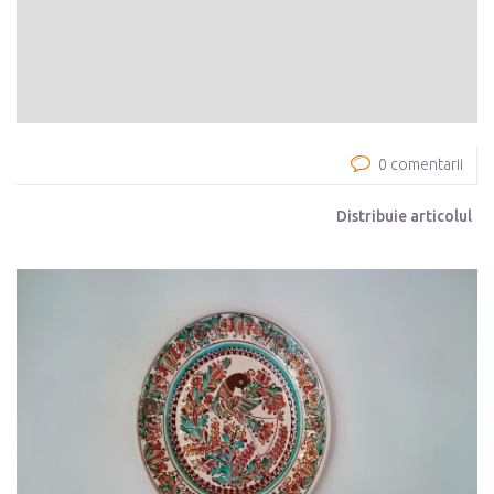
0 comentarii
Distribuie articolul