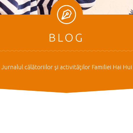
BLOG
Jurnalul călătoriilor şi activităţilor Familiei Hai Hui