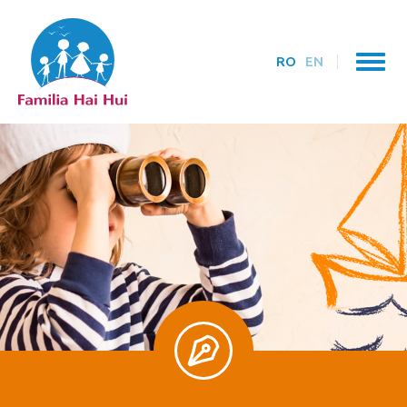
RO
EN