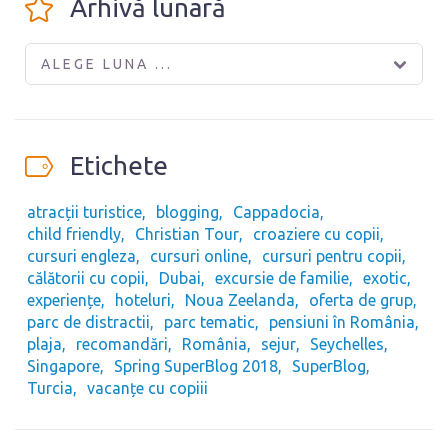
Arhivă lunară
ALEGE LUNA ...
Etichete
atracții turistice
blogging
Cappadocia
child friendly
Christian Tour
croaziere cu copii
cursuri engleza
cursuri online
cursuri pentru copii
călătorii cu copii
Dubai
excursie de familie
exotic
experiențe
hoteluri
Noua Zeelanda
oferta de grup
parc de distractii
parc tematic
pensiuni în România
plaja
recomandări
România
sejur
Seychelles
Singapore
Spring SuperBlog 2018
SuperBlog
Turcia
vacanțe cu copiii