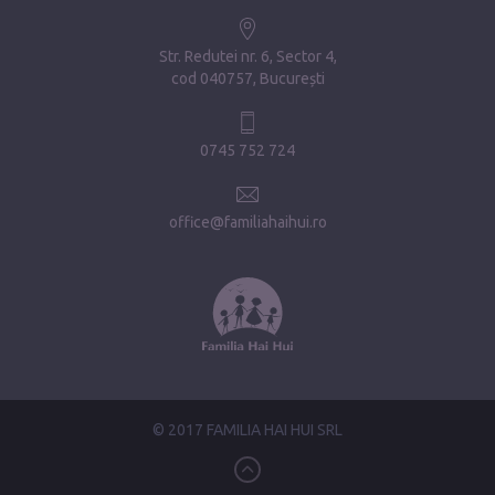
Str. Redutei nr. 6, Sector 4
cod 040757, București
0745 752 724
office@familiahaihui.ro
© 2017 FAMILIA HAI HUI SRL