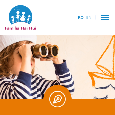
RO
EN