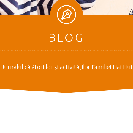
BLOG
Jurnalul călătoriilor şi activităţilor Familiei Hai Hui