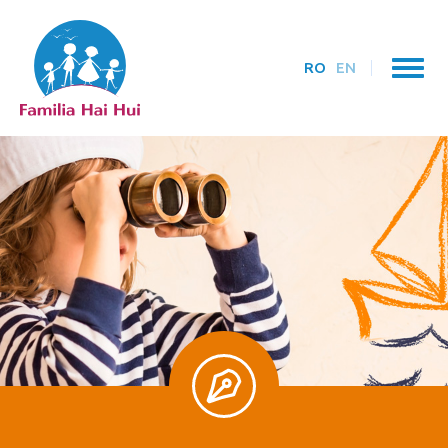
RO
EN