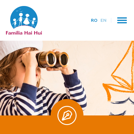
RO
EN