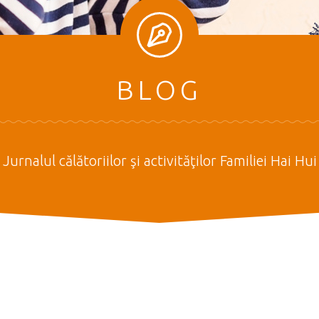
BLOG
Jurnalul călătoriilor şi activităţilor Familiei Hai Hui