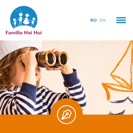
RO
EN