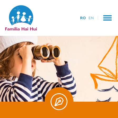
RO
EN