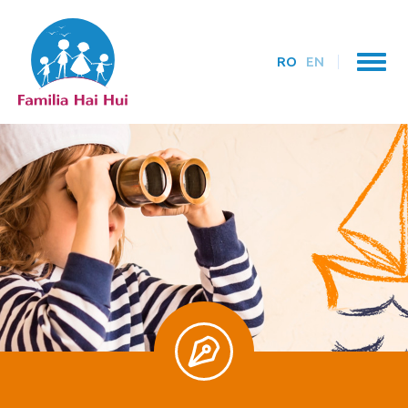
RO
EN