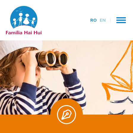
RO
EN