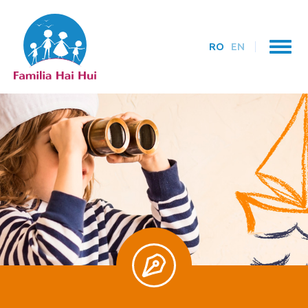
RO
EN