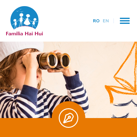
RO
EN