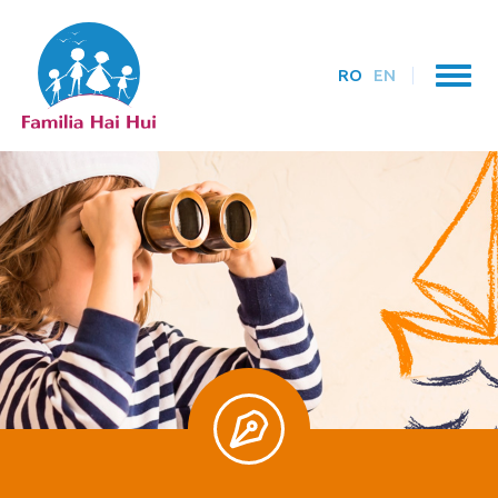
RO
EN