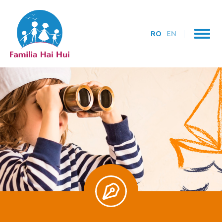
RO
EN