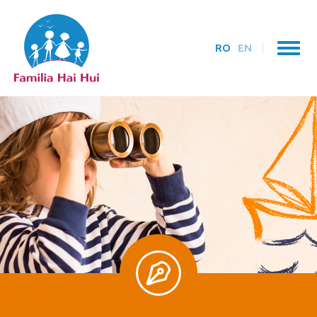
RO
EN