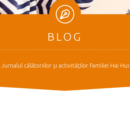
BLOG
Jurnalul călătoriilor şi activităţilor Familiei Hai Hui