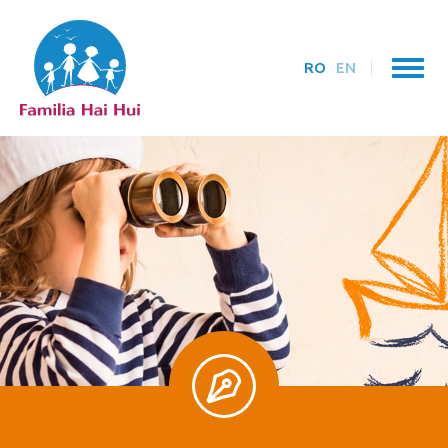
RO
EN