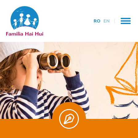
RO
EN