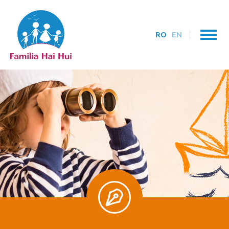
RO
EN