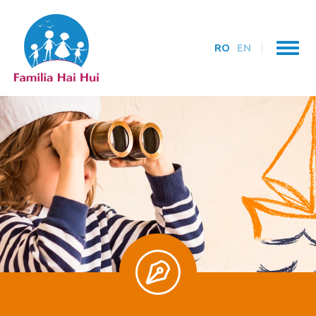
RO
EN