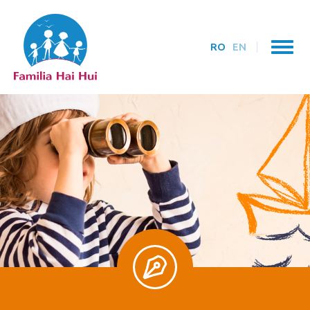
RO
EN