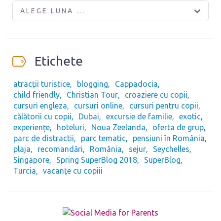
ALEGE LUNA ...
Etichete
atracții turistice
blogging
Cappadocia
child friendly
Christian Tour
croaziere cu copii
cursuri engleza
cursuri online
cursuri pentru copii
călătorii cu copii
Dubai
excursie de familie
exotic
experiențe
hoteluri
Noua Zeelanda
oferta de grup
parc de distractii
parc tematic
pensiuni în România
plaja
recomandări
România
sejur
Seychelles
Singapore
Spring SuperBlog 2018
SuperBlog
Turcia
vacanțe cu copiii