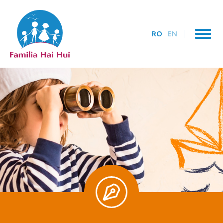
RO
EN