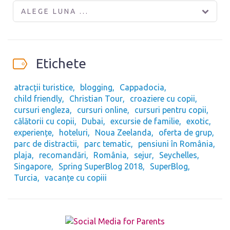
ALEGE LUNA ...
Etichete
atracții turistice
blogging
Cappadocia
child friendly
Christian Tour
croaziere cu copii
cursuri engleza
cursuri online
cursuri pentru copii
călătorii cu copii
Dubai
excursie de familie
exotic
experiențe
hoteluri
Noua Zeelanda
oferta de grup
parc de distractii
parc tematic
pensiuni în România
plaja
recomandări
România
sejur
Seychelles
Singapore
Spring SuperBlog 2018
SuperBlog
Turcia
vacanțe cu copiii