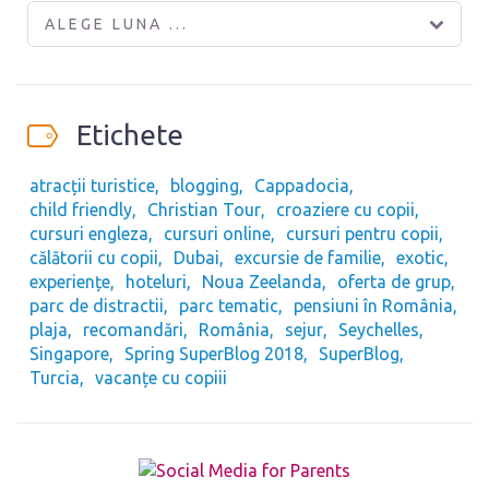
ALEGE LUNA ...
Etichete
atracții turistice
blogging
Cappadocia
child friendly
Christian Tour
croaziere cu copii
cursuri engleza
cursuri online
cursuri pentru copii
călătorii cu copii
Dubai
excursie de familie
exotic
experiențe
hoteluri
Noua Zeelanda
oferta de grup
parc de distractii
parc tematic
pensiuni în România
plaja
recomandări
România
sejur
Seychelles
Singapore
Spring SuperBlog 2018
SuperBlog
Turcia
vacanțe cu copiii