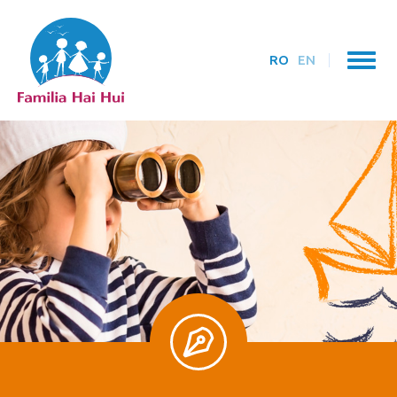
RO
EN