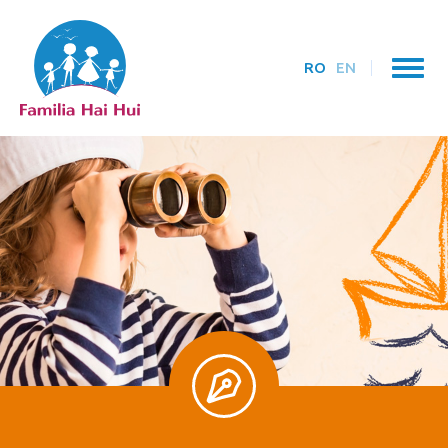
RO
EN