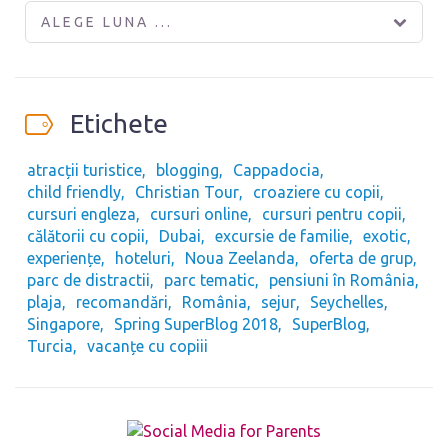
ALEGE LUNA ...
Etichete
atracții turistice
blogging
Cappadocia
child friendly
Christian Tour
croaziere cu copii
cursuri engleza
cursuri online
cursuri pentru copii
călătorii cu copii
Dubai
excursie de familie
exotic
experiențe
hoteluri
Noua Zeelanda
oferta de grup
parc de distractii
parc tematic
pensiuni în România
plaja
recomandări
România
sejur
Seychelles
Singapore
Spring SuperBlog 2018
SuperBlog
Turcia
vacanțe cu copiii