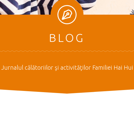
BLOG
Jurnalul călătoriilor şi activităţilor Familiei Hai Hui