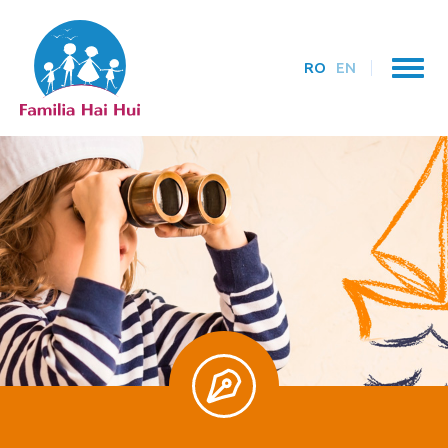
RO
EN