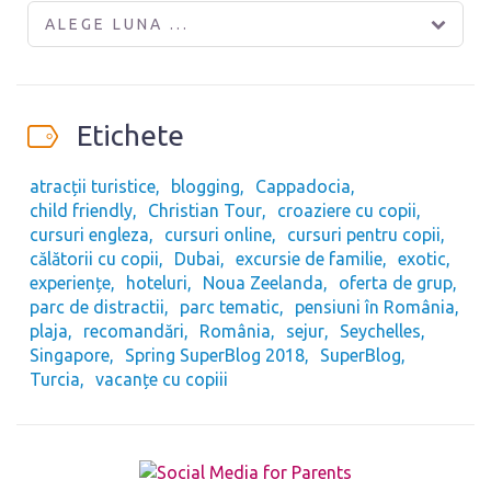
ALEGE LUNA ...
Etichete
atracții turistice
blogging
Cappadocia
child friendly
Christian Tour
croaziere cu copii
cursuri engleza
cursuri online
cursuri pentru copii
călătorii cu copii
Dubai
excursie de familie
exotic
experiențe
hoteluri
Noua Zeelanda
oferta de grup
parc de distractii
parc tematic
pensiuni în România
plaja
recomandări
România
sejur
Seychelles
Singapore
Spring SuperBlog 2018
SuperBlog
Turcia
vacanțe cu copiii