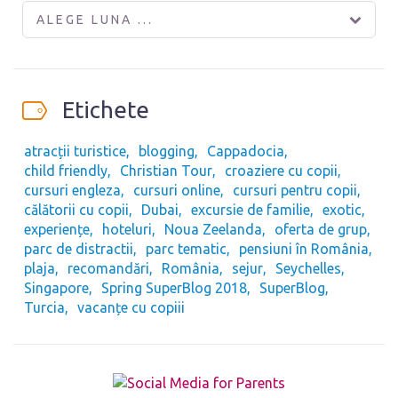
ALEGE LUNA ...
Etichete
atracții turistice
blogging
Cappadocia
child friendly
Christian Tour
croaziere cu copii
cursuri engleza
cursuri online
cursuri pentru copii
călătorii cu copii
Dubai
excursie de familie
exotic
experiențe
hoteluri
Noua Zeelanda
oferta de grup
parc de distractii
parc tematic
pensiuni în România
plaja
recomandări
România
sejur
Seychelles
Singapore
Spring SuperBlog 2018
SuperBlog
Turcia
vacanțe cu copiii