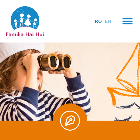
RO
EN