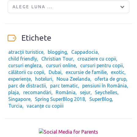
ALEGE LUNA ...
Etichete
atracții turistice
blogging
Cappadocia
child friendly
Christian Tour
croaziere cu copii
cursuri engleza
cursuri online
cursuri pentru copii
călătorii cu copii
Dubai
excursie de familie
exotic
experiențe
hoteluri
Noua Zeelanda
oferta de grup
parc de distractii
parc tematic
pensiuni în România
plaja
recomandări
România
sejur
Seychelles
Singapore
Spring SuperBlog 2018
SuperBlog
Turcia
vacanțe cu copiii