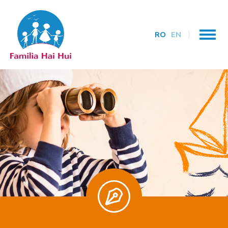
RO
EN