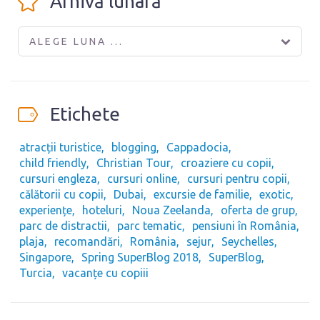
Arhivă lunară
ALEGE LUNA ...
Etichete
atracții turistice
blogging
Cappadocia
child friendly
Christian Tour
croaziere cu copii
cursuri engleza
cursuri online
cursuri pentru copii
călătorii cu copii
Dubai
excursie de familie
exotic
experiențe
hoteluri
Noua Zeelanda
oferta de grup
parc de distractii
parc tematic
pensiuni în România
plaja
recomandări
România
sejur
Seychelles
Singapore
Spring SuperBlog 2018
SuperBlog
Turcia
vacanțe cu copiii