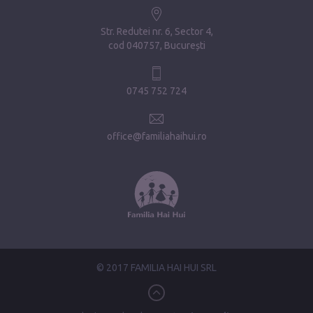
Str. Redutei nr. 6, Sector 4
cod 040757, București
0745 752 724
office@familiahaihui.ro
© 2017 FAMILIA HAI HUI SRL