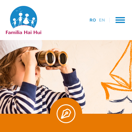
RO
EN