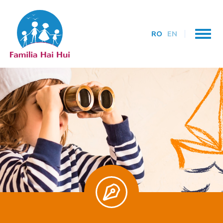
RO
EN