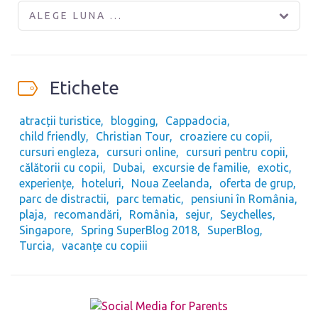
ALEGE LUNA ...
Etichete
atracții turistice
blogging
Cappadocia
child friendly
Christian Tour
croaziere cu copii
cursuri engleza
cursuri online
cursuri pentru copii
călătorii cu copii
Dubai
excursie de familie
exotic
experiențe
hoteluri
Noua Zeelanda
oferta de grup
parc de distractii
parc tematic
pensiuni în România
plaja
recomandări
România
sejur
Seychelles
Singapore
Spring SuperBlog 2018
SuperBlog
Turcia
vacanțe cu copiii