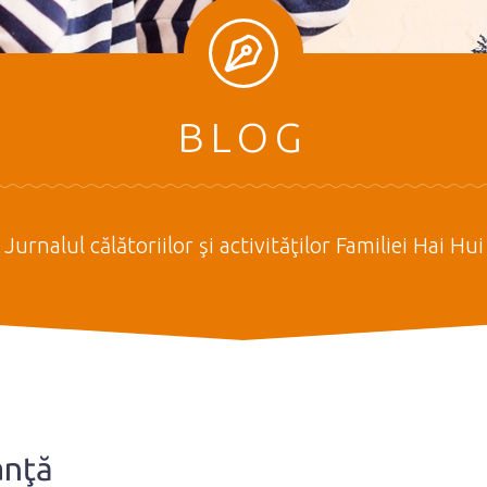
BLOG
Jurnalul călătoriilor şi activităţilor Familiei Hai Hui
anţă