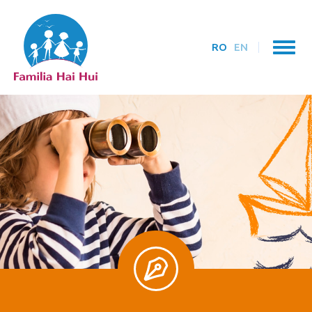
RO
EN