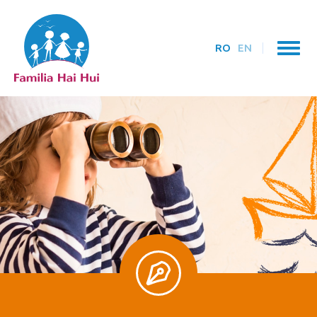
RO
EN