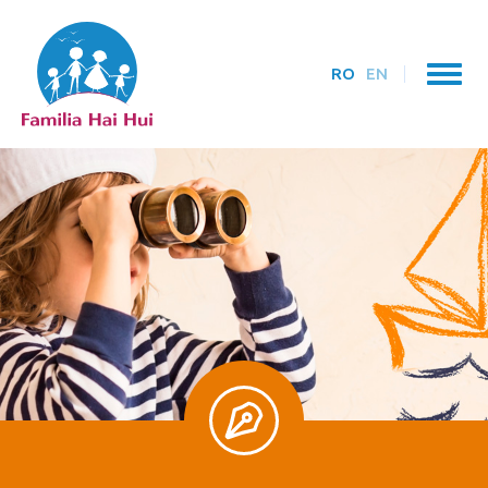
RO
EN