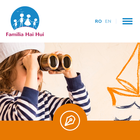
RO
EN