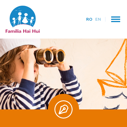
RO
EN