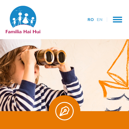
RO
EN